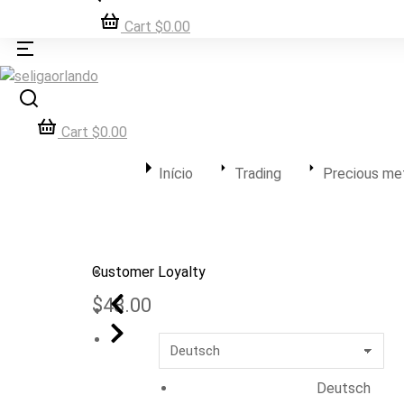
Cart
$
0.00
Cart
$
0.00
Você está aqui:
Início
Trading
Precious me
Customer Loyalty
$
48.00
Deutsch