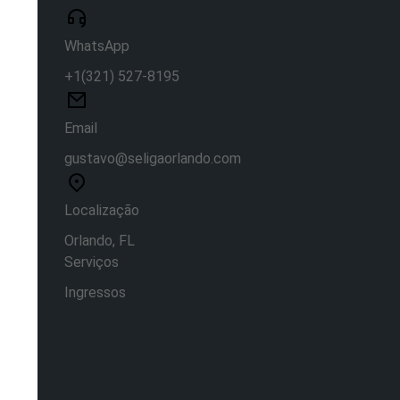
WhatsApp
+1(321) 527-8195
Email
gustavo@seligaorlando.com
Localização
Orlando, FL
Serviços
Ingressos