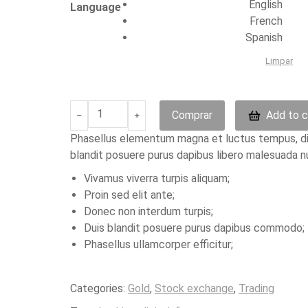
English
Language
French
Spanish
Limpar
Customer
Comprar
Add to c
﹣
﹢
Loyalty
Phasellus elementum magna et luctus tempus, dia
quantidade
blandit posuere purus dapibus libero malesuada nu
Vivamus viverra turpis aliquam;
Proin sed elit ante;
Donec non interdum turpis;
Duis blandit posuere purus dapibus commodo;
Phasellus ullamcorper efficitur;
Categories:
Gold
,
Stock exchange
,
Trading