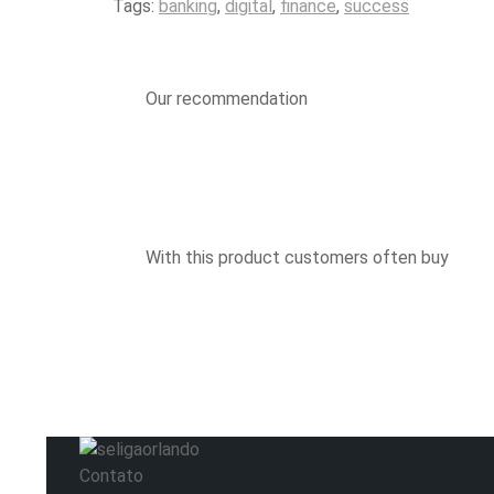
Tags:
banking
,
digital
,
finance
,
success
Our recommendation
With this product customers often buy
Contato