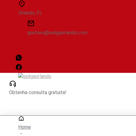
Orlando, FL
gustavo@seligaorlando.com
Obtenha consulta gratuita!
Home